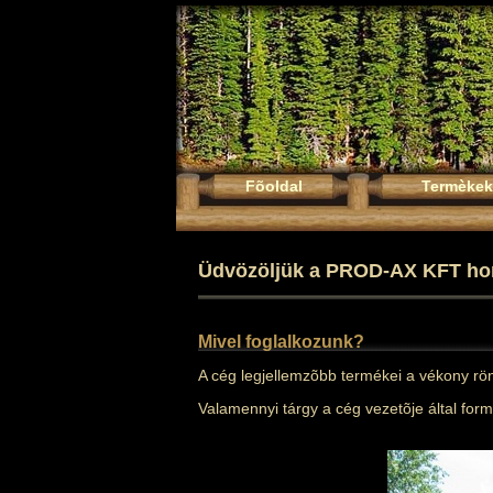
Fõoldal
Termèkek
Üdvözöljük a PROD-AX KFT hon
Mivel foglalkozunk?
A cég legjellemzõbb termékei a vékony rö
Valamennyi tárgy a cég vezetõje által form