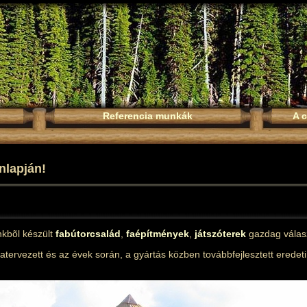
Referencia munkák
A c
lapján!
nkbõl készült
fabútorcsalád
,
faépítmények
,
játszóterek
gazdag válas
atervezett és az évek során, a gyártás közben továbbfejlesztett eredet