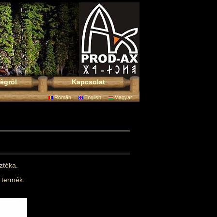
ègrõl
Kapcsolat
Român
English
Magyar
ztéka.
i termék.